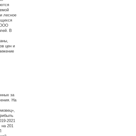
яются
емой
 и лесное
ющихся
 ООО
лей. В
аны,
ов цен и
нижение
нных за
ления. На
мовец»,
прибыль
019-2021
 на 201
П