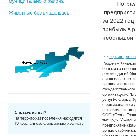
муниципального района
По ра
предприяти
Животные без владельцев
за 2022 год
прибыль в р
небольшой 
версия для пе
Раздел «Финансы»
сельского поселен
рекомендаций Мин
финансовых показ
на анализе данны
государственного
организации», № 5
услуг)», формы б
формирование и д
ископаемых» по п
А знаете ли вы?
ООО «Техно Транс
На территории поселения находятся
тыс. руб. Убыточ
49 крестьянско-фермерских хозяйств
предприятие срабо
целью стабилизац
объемов продаж и