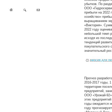
убытков. По раз
ООО «Гидросерви
прибыли на 2022 г
хозяйство» прибы
выращиванием зе
«Виктория». Сумм
2022 году оценива
небольшой темп р
исходя из послед
тенденций развит
покупательского 
значительный рос
версия для пе
Прогноз разработ
2016-2017 годы, 
территории посел
предприятий, за
ООО «Урожай-92»
этих предприятий 
годы ожидается н
году прогнозируе