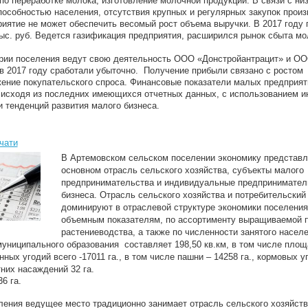
о переработке молока, изготовление молочной продукции. В связи с ни
пособностью населения, отсутствия крупных и регулярных закупок прои
риятие не может обеспечить весомый рост объема выручки. В 2017 году
тыс. руб. Ведется газификация предприятия, расширился рынок сбыта м
ории поселения ведут свою деятельность ООО «Донстройантрацит» и О
в 2017 году сработали убыточно. Получение прибыли связано с ростом
жение покупательского спроса. Финансовые показатели малых предприят
 исходя из последних имеющихся отчетных данных, с использованием и
 тенденций развития малого бизнеса.
чати
В Артемовском сельском поселении экономику представл
основном отрасль сельского хозяйства, субъекты малого
предпринимательства и индивидуальные предпринимател
бизнеса. Отрасль сельского хозяйства и потребительский
доминируют в отраслевой структуре экономики поселения
объемным показателям, по ассортименту выращиваемой 
растениеводства, а также по численности занятого населе
ниципального образования составляет 198,50 кв.км, в том числе пло
ных угодий всего -17011 га., в том числе пашни – 14258 га., кормовых у
тних насаждений 32 га.
6 га.
ления ведущее место традиционно занимает отрасль сельского хозяйст