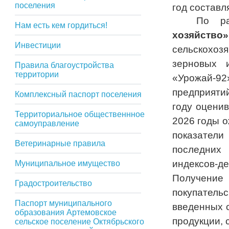
поселения
год составля
По р
Нам есть кем гордиться!
хозяйс
Инвестиции
сельскохоз
зерновых 
Правила благоустройства
территории
«Урожай-9
предприяти
Комплексный паспорт поселения
году оцени
Территориальное общественнное
2026 годы 
самоуправление
показател
Ветеринарные правила
последних
индексов-д
Муниципальное имущество
Получение 
Градостроительство
покупател
Паспорт муниципального
введенных 
образования Артемовское
продукции, 
сельское поселение Октябрьского