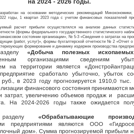
на 2024 - 2026 годы.
разработан на основании методических рекомендаций Минэкономики,
022 годы, 1 квартал 2023 года с учетом финансовых показателей пр
руемый расчет прибыли осуществлялся на анализе данных статист
четности (формы федерального государственного статистического наб
финансовом состоянии организации», № 5-3 «Сведения о затратах на про
дукции (работ, услуг)», формы бухгалтерской отчетности № 2 «Отчет о
актеризующих формирование и динамику издержек производства предпри
азделу
«Добыча полезных ископаемых
вленным организациями сведениям убыт
ем на территории является «Донстройантрац
предприятие сработало убыточно, убыток со
 руб., в 2023 году прогнозируется 1910,0 тыс.
илизации финансового состояния принимаются м
и затрат, увеличению объемов продаж и расш
а. На 2024-2026 годы также ожидается пол
разделу
«Обрабатывающие производ
ми предприятиями являются ООО «Гидросе
очный дом». Сумма прогнозируемой прибыли н