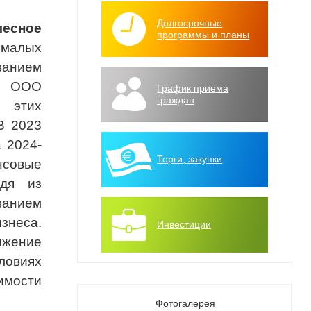
Долгосрочные
есное
программы и планы
алых
ванием
», ООО
График приема
граждан
 этих
В 2023
 2024-
Торги, закупки
нсовые
одя из
ванием
знеса.
Инвестиции
ижение
ловиях
имости
Фотогалерея