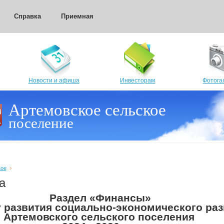
Справка
Приемная
Новости и афиша
Инвесторам
Фотога
Артемовское сельское
поселение
кое
а
Раздел «Финансы»
у развития социально-экономического ра
Артемовского сельского поселения