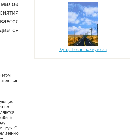
 малое
риятия
ивается
идается
Хутор Новая Бахмутовка
учетом
ствлялся
т,
изующих
езных
вляются
 856,5
оду
с. руб. С
величению
ия