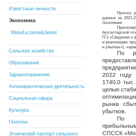
Известные личности
Прогноз 
данных за 2021-2
Экономика
поселения.
Прогнози
Малый и средний бизнес
бухгалтерской от
П-3 «Сведения о 
и реализацию про
и убытках»), хар
Сельское хозяйство
По р
предоста
Образование
предприяти
2022 году 
Здравоохранение
1740,0 тыс.
Антинаркотическая деятельность
целью стаб
оптимизаци
Социальная сфера
рынка сбыт
Культура
убытков.
По 
Генплан
прибыльны
СПССК «Мол
Этнический паспорт сельского