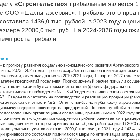
зделу
«Строительство»
п
рибыльным является 1
е ООО «Шахтыгазсервис». Прибыль этого предп
 составила 1436,0 тыс. рублей, в 2023 году оцен
азмере 22000,0 тыс. руб. На 2024-2026 годы ож
темп роста прибыли.
чати
 к прогнозу развития социально-экономического развития Артемовского
ия на 2023 - 2025 годы. Прогноз разработан на основании методических
экономики, отчетных данных за 2019-2021 годы, 1 квартал 2022 года с 
ателей предприятий поселения. Прогнозируемый расчет прибыли осуще
х статистической и бухгалтерской отчетности (формы федерального
 статистического наблюдения № П-3 «Сведения о финансовом состоянии
-3 «Сведения о затратах на производство и реализацию продукции (рабо
ухгалтерской отчетности № 2 «Отчет о прибылях и убытках»), характер
инамику издержек производства предприятий. По разделу «Добыча пол
редоставленным организациями сведениям, прибыльными в 2022 году я
 Континенталь». Сумма прогнозируемой прибыли оценивается в размере
ным предприятием на территории является «Донстройантрацит». В 2020 г
тало убыточно, убыток составил 2090,0 тыс. руб., в 2021 году 4 143,4 ты
ии финансового состояния принимаются меры по оптимизации затрат, у
 расширению рынка сбыта. На 2023-2025 годы также ожидается получен