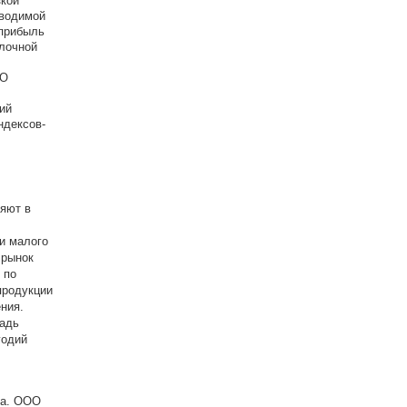
зкой
зводимой
 прибыль
олочной
ОО
ий
ндексов-
яют в
и малого
 рынок
 по
продукции
ния.
щадь
годий
ва. ООО