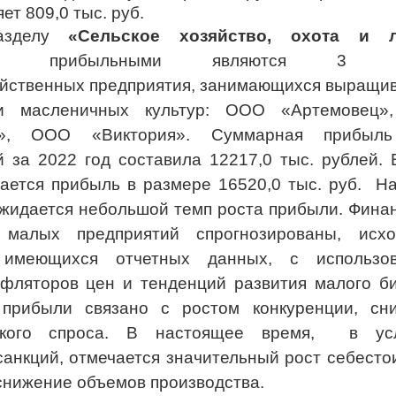
ет 809,0 тыс. руб.
азделу
«Сельское хозяйство, охота и л
тво»
п
рибыльными являются 3 м
яйственных предприятия, занимающихся выращи
и масленичных культур: ООО «Артемовец
2», ООО «Виктория». Суммарная прибыль
й за 2022 год составила 12217,0 тыс. рублей. 
вается прибыль в размере 16520,0 тыс. руб. На
ожидается небольшой темп роста прибыли. Фина
и малых предприятий спрогнозированы, исх
 имеющихся отчетных данных, с использо
ефляторов цен и тенденций развития малого би
прибыли связано с ростом конкуренции, сн
ьского спроса. В настоящее время, в ус
санкций, отмечается значительный рост себесто
снижение объемов производства.