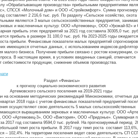
делу «Обрабатывающие производства» прибыльными предприятиями явл
с», СПССК «Молочный дом» и ООО «Стройкомфорт». Сумма прогнозиру
од составляет 2 216,6 тыс. руб. По разделу «Сельское хозяйство, охота
льными являются 3 малых сельскохозяйственных предприятия, занима
рновых и масленичных культур: ООО «Артемовец», ООО «Урожай-92» и
арная прибыль этих предприятий за 2021 год составила 30305,0 тыс. руб
ется прибыль в размере 31 100,0 тыс. руб. На 2023-2025 годы ожидается
оста прибыли. Финансовые показатели малых предприятий спрогнозиров
них имеющихся отчетных данных, с использованием индексов-дефлятор
ия малого бизнеса. Получение прибыли связано с ростом конкуренции, с
спроса. В настоящее время, в условиях введенных санкций, отмечается
т себестоимости продукции, снижение объемов производства.
чати
Раздел «Финансы»
к прогнозу социально-экономического развития
Артемовского сельского поселения на 2019-2021 годы
ан на основании методических рекомендаций Минэкономики, отчетных да
1 квартал 2018 года с учетом финансовых показателей предприятий посе
ения осуществляют свою деятельность 5 малых сельскохозяйственных
нимающихся выращиванием зерновых и масленичных культур: ООО «Арте
, ООО «Артемовец-3», ООО «Виктория», ООО «Придонье». Суммарная 
за 2017 год составила 9594,0 тыс. рублей. На прогнозируемый период 2
ебольшой темп роста прибыли. В 2017 году темп роста составит 113,6%,
тся – 102,4%. На территории поселения ведет свою деятельность СП СС