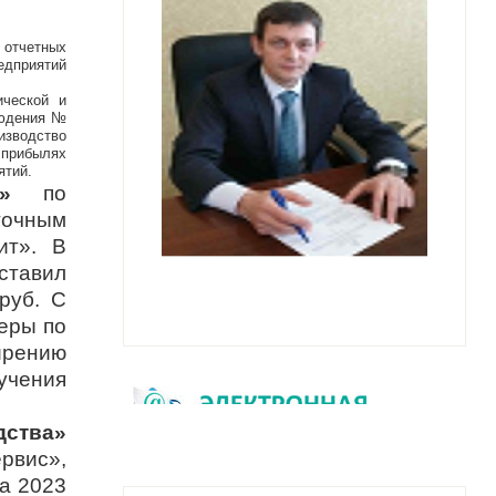
 отчетных
едприятий
ической и
людения №
изводство
 прибылях
ятий.
»
по
очным
ит». В
ставил
 руб. С
еры по
ирению
учения
ства»
рвис»,
а 2023