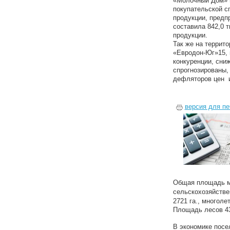
«Молочный Дом» п
покупательской с
продукции, предп
составила 842,0 
продукции.
Так же на террит
«Евродон-Юг»15, 
конкуренции, сни
спрогнозированы,
дефляторов цен и
версия для пе
Общая площадь му
сельскохозяйствен
2721 га., многоле
Площадь лесов 43
В экономике посе