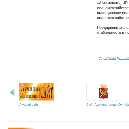
«Артемовец», ИП 
сельскохозяйстве
выращивание сель
сельскохозяйстве
Предпринимательс
стабильности в п
версия для пе
Лучший сайт
Сайт Администрации Октябр