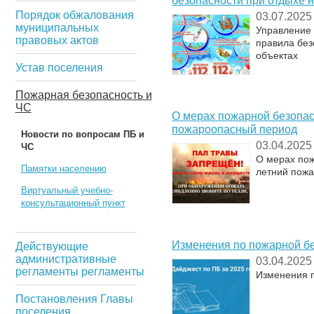
безопасности при отдыхе 
Порядок обжалования
03.07.2025
муниципальных
Управление
правовых актов
правила без
объектах
Устав поселения
Пожарная безопасность и
ЧС
О мерах пожарной безопас
пожароопасный период
Новости по вопросам ПБ и
03.04.2025
ЧС
О мерах пож
Памятки населению
летний пож
Виртуальный учебно-
консультационный пункт
Изменения по пожарной бе
Действующие
административные
03.04.2025
регламенты регламенты
Изменения п
Постановления Главы
поселения