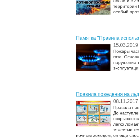
области с 2
территории 
особый про
Памятка "Правила использ
15.03.2019
Пожары част
газа. Основ
нарушение т
эксплуатаци
Правила поведения на льд
08.11.2017
Правила пов
До наступле
покрываются
легко ломае
тяжестью те
ночным холодом, он ещё спо