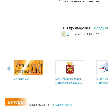
"Повышенная готовность".
предыдущая
следую
← Ctrl
1
2
новости: 1-20 из 32
Лучший сайт
Сайт Администрации
Отдел об
Октябрьского района
Октябрьс
Создание сайта —
студия «Амега»