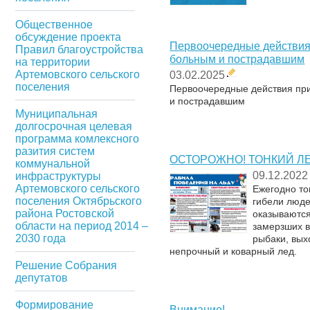
Общественное
обсуждение проекта
Первоочередные действия
Правил благоустройства
больным и пострадавшим
на территории
Артемовского сельского
03.02.2025
поселения
Первоочередные действия пр
и пострадавшим
Муниципальная
долгосрочная целевая
программа комлексного
разития систем
ОСТОРОЖНО! ТОНКИЙ ЛЕ
коммунальной
09.12.2022
инфраструктуры
Артемовского сельского
Ежегодно то
поселения Октябрьского
гибели люде
района Ростовской
оказываются
области на период 2014 –
замерзших в
2030 года
рыбаки, вых
непрочный и коварный лед.
Решение Собрания
депутатов
Формирование
Внимание!