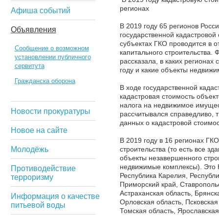
регионах
Афиша событий
В 2019 году 65 регионов Росс
Объявления
государственной кадастровой 
субъектах ГКО проводится в о
Сообщение о возможном
капитального строительства.
установлении публичного
рассказала, в каких регионах
сервитута
году и какие объекты недвижи
Гражданска оборона
В ходе государственной кадас
кадастровая стоимость объект
налога на недвижимое имущест
Новости прокуратуры
рассчитывался справедливо, 
данных о кадастровой стоимос
Новое на сайте
В 2019 году в 16 регионах ГК
Молодёжь
строительства (то есть все з
объекты незавершенного стро
недвижимые комплексы). Это 
Противодействие
Республика Карелия, Республи
терроризму
Приморский край, Ставропольс
Астраханская область, Брянск
Информация о качестве
Орловская область, Псковская
питьевой воды
Томская область, Ярославска