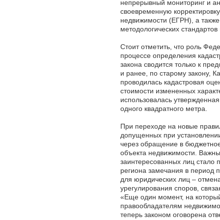
непрерывный мониторинг и ан
своевременную корректировку
недвижимости (ЕГРН), а также
методологических стандартов
Стоит отметить, что роль Фед
процессе определения кадаст
закона сводится только к пред
и ранее, по старому закону, К
проводилась кадастровая оцен
стоимости измененных характ
использовалась утвержденная
одного квадратного метра.
При переходе на новые прави
допущенных при установлении
через обращение в бюджетно
объекта недвижимости. Важны
заинтересованных лиц стало 
региона замечания в период п
для юридических лиц – отмен
урегулирования споров, связа
«Еще один момент, на который
правообладателям недвижимос
теперь законом оговорена от