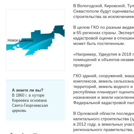
В Вологодской, Кировской, Тул
Севастополе будут оцениватьс
строительства за исключение
В целом ГКО по разным видам
в 65 регионах страны. Экспер
кадастровой оценки в отноше
может быть постепенным.
«Например, Удмуртия в 2018 
помещений и объектов незавер
проводит
ГКО зданий, сооружений, маш
комплексов, земель сельхозн
территорий, земель водного и
А знаете ли вы?
республика планирует оценит
В 1860 г. в хуторе
назначения и земли населенны
Киреевка основана
Федеральной кадастровой пал
Свято-Георгиевская
церковь
В Орловской области последн
капитального строительства 
в 2012 году, а земельных учас
регионального правительства,