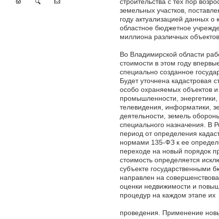
строительства с тех пор возр
земельных участков, поставле
году актуализацией данных о 
областное бюджетное учрежде
миллиона различных объектов
Во Владимирской области раб
стоимости в этом году впервы
специально созданное госуда
Будет уточнена кадастровая с
особо охраняемых объектов и 
промышленности, энергетики, 
телевидения, информатики, з
деятельности, земель обороны
специального назначения. В 
период от определения кадаст
нормами 135-ФЗ к ее опреде
переходе на новый порядок п
стоимость определяется искл
субъекте государственными 
направлен на совершенствова
оценки недвижимости и повыш
процедур на каждом этапе их
проведения. Применение новы