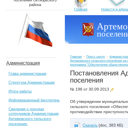
поселения Октябрьского
района
Главная
Новости и афи
Артемо
поселен
Главная
Пресс-центр
Администра
Артемовского сельского поселения на 
Администрация
программа "Обеспечение общественног
Постановления А
Глава администрации
поселения
Структура Администрации
№ 198 от 30.09.2013
Итоги работы
Информационный бюллетень
Об утверждении муниципальн
сельского поселения «Обеспе
Сведения о доходах
противодействие преступност
сотрудников Администрации
Артемовского сельского
поселения.
Скачать
(doc, 383 КБ)