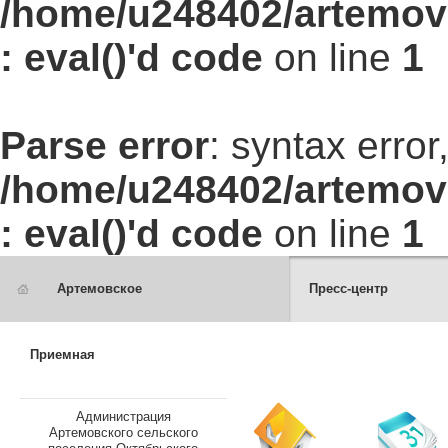
/home/u248402/artemovs
: eval()'d code
on line
1
Parse error
: syntax err
/home/u248402/artemovs
: eval()'d code
on line
1
Артемовское
Пресс-центр
Приемная
Администрация
Артемовского сельского