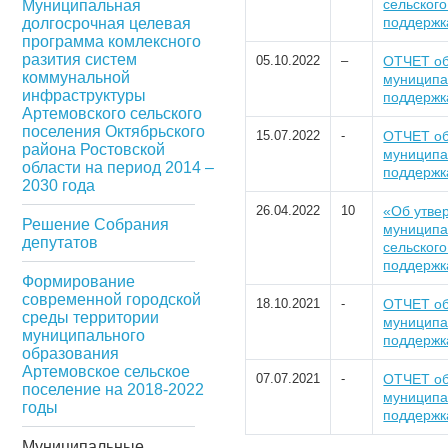
сельског
Муниципальная
поддержк
долгосрочная целевая
программа комлексного
разития систем
05.10.2022
–
ОТЧЕТ об
коммунальной
муниципа
инфраструктуры
поддержк
Артемовского сельского
поселения Октябрьского
15.07.2022
-
ОТЧЕТ об
района Ростовской
муниципа
области на период 2014 –
поддержк
2030 года
26.04.2022
10
«Об утве
Решение Собрания
муниципа
депутатов
сельског
поддержк
Формирование
современной городской
18.10.2021
-
ОТЧЕТ об
среды территории
муниципа
муниципального
поддержк
образования
Артемовское сельское
07.07.2021
-
ОТЧЕТ об
поселение на 2018-2022
муниципа
годы
поддержк
Муниципальные