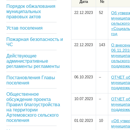
Дата
№
Порядок обжалования
муниципальных
22.12.2023
52
Об утвер
правовых актов
муниципа
сельског
Устав поселения
«Социаль
год
Пожарная безопасность и
ЧС
22.12.2023
143
О внесен
06.11.20
муниципа
Действующие
сельског
административные
поддержк
регламенты регламенты
06.10.2023
–
ОТЧЕТ об
Постановления Главы
муниципа
поселения
поддержк
Общественное
10.07.2023
–
ОТЧЕТ об
обсуждение проекта
муниципа
Правил благоустройства
поддержк
на территории
Артемовского сельского
поселения
01.02.2023
10
«Об утве
муниципа