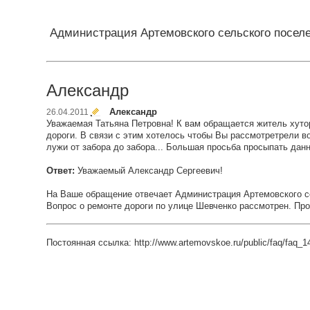
Администрация Артемовского сельского посел
Александр
Александр
26.04.2011
Уважаемая Татьяна Петровна! К вам обращается житель хутор
дороги. В связи с этим хотелось чтобы Вы рассмотретрели во
лужи от забора до забора... Большая просьба просыпать дан
Ответ:
Уважаемый Александр Сергеевич!
На Ваше обращение отвечает Администрация Артемовского с
Вопрос о ремонте дороги по улице Шевченко рассмотрен. Про
Постоянная ссылка: http://www.artemovskoe.ru/public/faq/faq_1