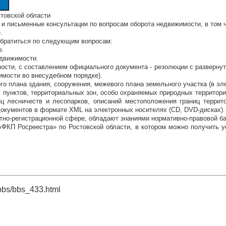
товской области
 и письменные консультации по вопросам оборота недвижимости, в том 
.
обратиться по следующим вопросам:
е.
едвижимости.
ости, с составлением официального документа - резолюции с развернут
имости во внесудебном порядке).
го плана здания, сооружения, межевого плана земельного участка (в эле
х пунктов, территориальных зон, особо охраняемых природных территор
ц лесничеств и лесопарков, описаний местоположения границ террит
документов в формате ХМL на электронных носителях (СD, DVD-дисках).
но-регистрационной сфере, обладают знаниями нормативно-правовой ба
КП Росреестра» по Ростовской области, в котором можно получить усл
bbs/bbs_433.html