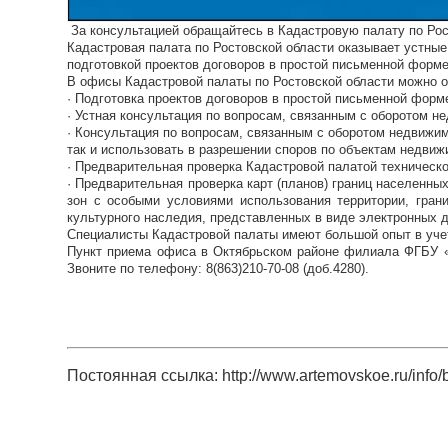
За консультацией обращайтесь в Кадастровую палату по Рос
Кадастровая палата по Ростовской области оказывает устные
подготовкой проектов договоров в простой письменной форме
В офисы Кадастровой палаты по Ростовской области можно 
· Подготовка проектов договоров в простой письменной форм
· Устная консультация по вопросам, связанным с оборотом н
· Консультация по вопросам, связанным с оборотом недвижим
так и использовать в разрешении споров по объектам недвиж
· Предварительная проверка Кадастровой палатой техническо
· Предварительная проверка карт (планов) границ населенны
зон с особыми условиями использования территории, грани
культурного наследия, представленных в виде электронных 
Специалисты Кадастровой палаты имеют большой опыт в учет
Пункт приема офиса в Октябрьском районе филиала ФГБУ «Ф
Звоните по телефону: 8(863)210-70-08 (доб.4280).
Постоянная ссылка: http://www.artemovskoe.ru/info/