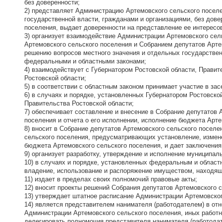
без доверенности;
2) представляет Администрацию Артемовского сельского поселе
государственной власти, гражданами и организациями, без дов
поселения, выдает доверенности на представление ее интересо
3) организует взаимодействие Администрации Артемовского сел
Артемовского сельского поселения и Собранием депутатов Арте
решению вопросов местного значения и отдельных государстве
федеральными и областными законами;
4) взаимодействует с Губернатором Ростовской области, Прави
Ростовской области;
5) в соответствии с областным законом принимает участие в за
6) в случаях и порядке, установленных Губернатором Ростовско
Правительства Ростовской области;
7) обеспечивает составление и внесение в Собрание депутатов
поселения и отчета о его исполнении, исполнение бюджета Арте
8) вносит в Собрание депутатов Артемовского сельского посел
сельского поселения, предусматривающих установление, измене
бюджета Артемовского сельского поселения, и дает заключения
9) организует разработку, утверждение и исполнение муниципал
10) в случаях и порядке, установленных федеральным и облас
владение, использование и распоряжение имуществом, находящ
11) издает в пределах своих полномочий правовые акты;
12) вносит проекты решений Собрания депутатов Артемовского с
13) утверждает штатное расписание Администрации Артемовског
14) является представителем нанимателя (работодателем) в 
Администрации Артемовского сельского поселения, иных работн
делегировать полномочия представителя нанимателя (работода